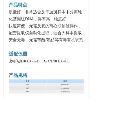
产品特点
质量好：非常适合从干血斑样本中分离纯
化基因组DNA，得率高，纯度好
快速简便：无需反复的离心或抽滤操作，
配套提取仪自动化提取，适合大样本提取
安全无毒：无需苯酚/氯仿等有毒有机试剂
适配仪器
比格飞序BFEX-32/BFEX-32E/BFEX-96E
产品规格
前一个：
口腔拭子基因组DNA提取纯化试剂
ꄴ
盒
后一个：
血浆游离DNA纯化试剂盒
ꄲ