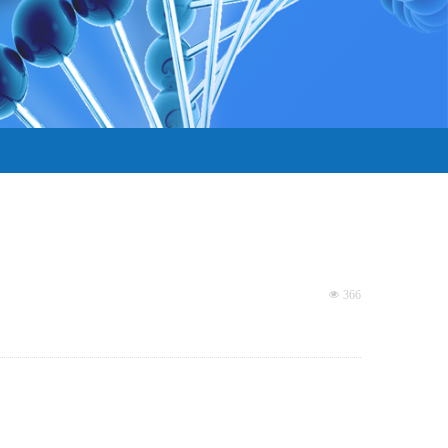
넶
366