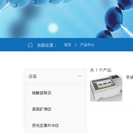
ꀇ
当前位置：
首页
ꄲ
产品中心
共
1
个产品
仪器
ꄵ
干式
核酸提取仪
基因扩增仪
荧光定量PCR仪